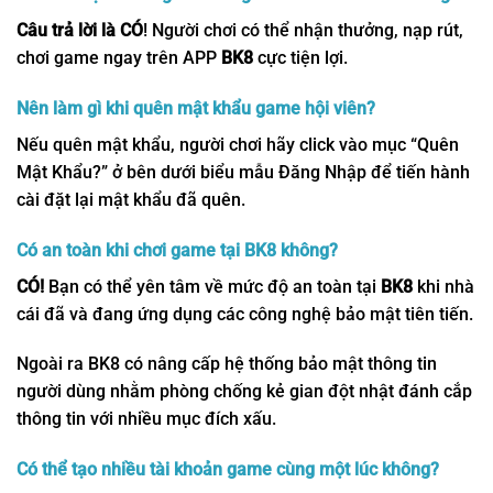
Câu trả lời là CÓ
! Người chơi có thể nhận thưởng, nạp rút,
chơi game ngay trên APP
BK8
cực tiện lợi.
Nên làm gì khi quên mật khẩu game hội viên?
Nếu quên mật khẩu, người chơi hãy click vào mục “Quên
Mật Khẩu?” ở bên dưới biểu mẫu Đăng Nhập để tiến hành
cài đặt lại mật khẩu đã quên.
Có an toàn khi chơi game tại BK8 không?
CÓ!
Bạn có thể yên tâm về mức độ an toàn tại
BK8
khi nhà
cái đã và đang ứng dụng các công nghệ bảo mật tiên tiến.
Ngoài ra BK8 có nâng cấp hệ thống bảo mật thông tin
người dùng nhằm phòng chống kẻ gian đột nhật đánh cắp
thông tin với nhiều mục đích xấu.
Có thể tạo nhiều tài khoản game cùng một lúc không?