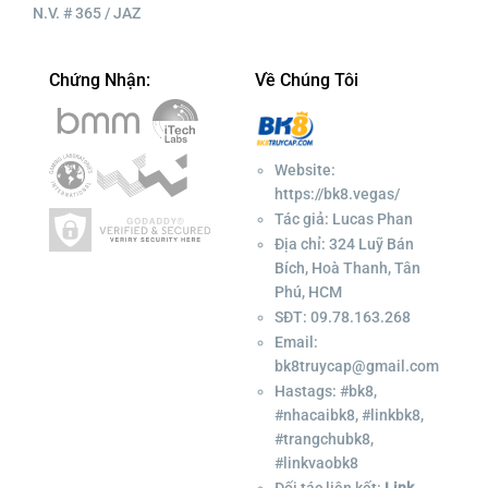
N.V. # 365 / JAZ
Chứng Nhận:
Về Chúng Tôi
Website:
https://bk8.vegas/
Tác giả:
Lucas Phan
Địa chỉ: 324 Luỹ Bán
Bích, Hoà Thanh, Tân
Phú, HCM
SĐT:
09.78.163.268
Email:
bk8truycap@gmail.com
Hastags: #bk8,
#nhacaibk8, #linkbk8,
#trangchubk8,
#linkvaobk8
Đối tác liên kết:
Link