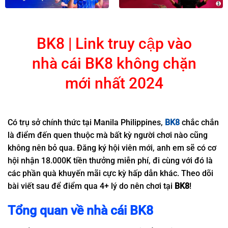
BK8 | Link truy cập vào
nhà cái BK8 không chặn
mới nhất 2024
Có trụ sở chính thức tại Manila Philippines,
BK8
chắc chắn
là điểm đến quen thuộc mà bất kỳ người chơi nào cũng
không nên bỏ qua. Đăng ký hội viên mới, anh em sẽ có cơ
hội nhận 18.000K tiền thưởng miễn phí, đi cùng với đó là
các phần quà khuyến mãi cực kỳ hấp dẫn khác. Theo dõi
bài viết sau để điểm qua 4+ lý do nên chơi tại
BK8
!
Tổng quan về nhà cái BK8