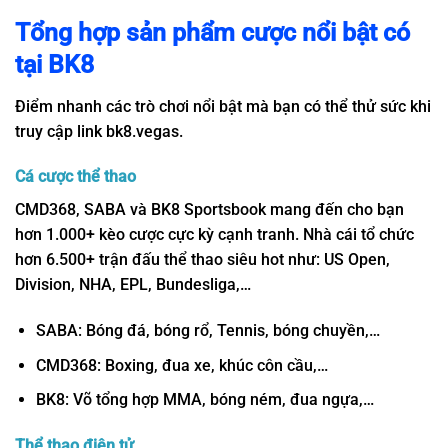
Tổng hợp sản phẩm cược nổi bật có
tại BK8
Điểm nhanh các trò chơi nổi bật mà bạn có thể thử sức khi
truy cập link bk8.vegas.
Cá cược thể thao
CMD368, SABA và BK8 Sportsbook mang đến cho bạn
hơn 1.000+ kèo cược cực kỳ cạnh tranh. Nhà cái tổ chức
hơn 6.500+ trận đấu thể thao siêu hot như: US Open,
Division, NHA, EPL, Bundesliga,…
SABA: Bóng đá, bóng rổ, Tennis, bóng chuyền,…
CMD368: Boxing, đua xe, khúc côn cầu,…
BK8: Võ tổng hợp MMA, bóng ném, đua ngựa,…
Thể thao điện tử