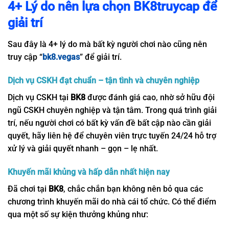
4+ Lý do nên lựa chọn BK8truycap để
giải trí
Sau đây là 4+ lý do mà bất kỳ người chơi nào cũng nên
truy cập “
bk8.vegas
” để giải trí.
Dịch vụ CSKH đạt chuẩn – tận tình và chuyên nghiệp
Dịch vụ CSKH tại
BK8
được đánh giá cao, nhờ sở hữu đội
ngũ CSKH chuyên nghiệp và tận tâm. Trong quá trình giải
trí, nếu người chơi có bất kỳ vấn đề bất cập nào cần giải
quyết, hãy liên hệ để chuyên viên trực tuyến 24/24 hỗ trợ
xử lý và giải quyết nhanh – gọn – lẹ nhất.
Khuyến mãi khủng và hấp dẫn nhất hiện nay
Đã chơi tại
BK8
, chắc chắn bạn không nên bỏ qua các
chương trình khuyến mãi do nhà cái tổ chức. Có thể điểm
qua một số sự kiện thưởng khủng như: