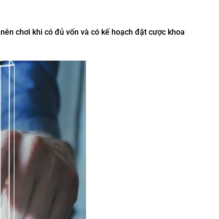
 nên chơi khi có đủ vốn và có kế hoạch đặt cược khoa