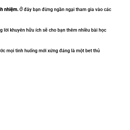
ch nhiệm.
Ở đây bạn đừng ngần ngại tham gia vào các
ng lời khuyên hữu ích sẽ cho bạn thêm nhiều bài học
ước mọi tình huống mới xứng đáng là một bet thủ