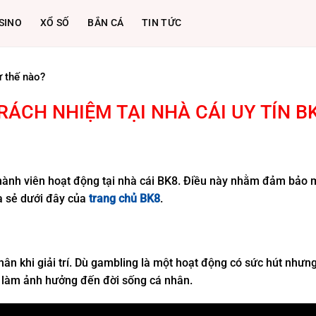
SINO
XỔ SỐ
BẮN CÁ
TIN TỨC
ư thế nào?
RÁCH NHIỆM TẠI NHÀ CÁI UY TÍN B
hành viên hoạt động tại nhà cái BK8. Điều này nhằm đảm bảo mộ
ia sẻ dưới đây của
trang chủ BK8
.
hân khi giải trí. Dù gambling là một hoạt động có sức hút nhưn
g làm ảnh hưởng đến đời sống cá nhân.