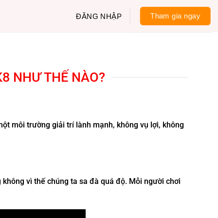
Tham gia ngay
ĐĂNG NHẬP
K8 NHƯ THẾ NÀO?
t môi trường giải trí lành mạnh, không vụ lợi, không
g không vì thế chúng ta sa đà quá độ. Mỗi người chơi