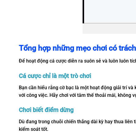
Tổng hợp những mẹo chơi có trác
Để hoạt động cá cược diễn ra suôn sẻ và luôn luôn tí
Cá cược chỉ là một trò chơi
Bạn cần hiểu rằng cờ bạc là một hoạt động giải trí v
với công việc. Hãy chơi với tâm thế thoải mái, không v
Chơi biết điểm dừng
Dù đang trong chuỗi chiến thắng dài kỳ hay thua liên 
kiểm soát tốt.