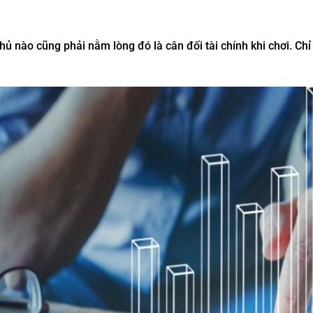
ủ nào cũng phải nằm lòng đó là cân đối tài chính khi chơi. Chỉ