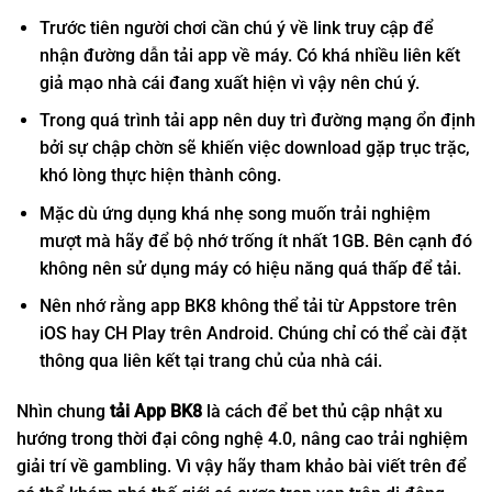
Trước tiên người chơi cần chú ý về link truy cập để
nhận đường dẫn tải app về máy. Có khá nhiều liên kết
giả mạo nhà cái đang xuất hiện vì vậy nên chú ý.
Trong quá trình tải app nên duy trì đường mạng ổn định
bởi sự chập chờn sẽ khiến việc download gặp trục trặc,
khó lòng thực hiện thành công.
Mặc dù ứng dụng khá nhẹ song muốn trải nghiệm
mượt mà hãy để bộ nhớ trống ít nhất 1GB. Bên cạnh đó
không nên sử dụng máy có hiệu năng quá thấp để tải.
Nên nhớ rằng app BK8 không thể tải từ Appstore trên
iOS hay CH Play trên Android. Chúng chỉ có thể cài đặt
thông qua liên kết tại trang chủ của nhà cái.
Nhìn chung
tải App BK8
là cách để bet thủ cập nhật xu
hướng trong thời đại công nghệ 4.0, nâng cao trải nghiệm
giải trí về gambling. Vì vậy hãy tham khảo bài viết trên để