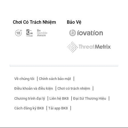
Chơi Có Trách Nhiệm
Bảo Vệ
Về chúng tôi
Chính sách bảo mật
Điều khoản và điều kiện
Chơi có trách nhiệm
Chương trình đại lý
Liên hệ BK8
Đại Sứ Thương Hiệu
Cách đăng ký BK8
Tải app BK8