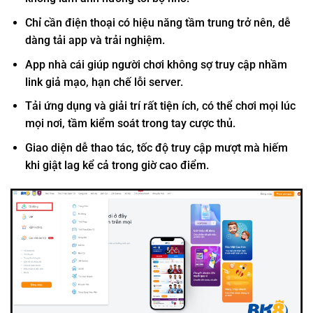
Chỉ cần điện thoại có hiệu năng tầm trung trở nên, dễ
dàng tải app và trải nghiệm.
App nhà cái giúp người chơi không sợ truy cập nhầm
link giả mạo, hạn chế lỗi server.
Tải ứng dụng và giải trí rất tiện ích, có thể chơi mọi lúc
mọi nơi, tầm kiểm soát trong tay cược thủ.
Giao diện dễ thao tác, tốc độ truy cập mượt mà hiếm
khi giật lag kể cả trong giờ cao điểm.