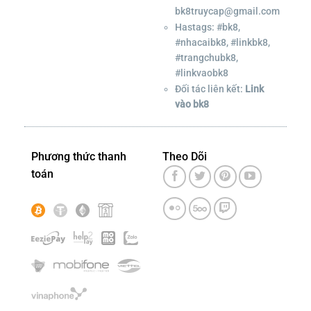
bk8truycap@gmail.com
Hastags: #bk8,
#nhacaibk8, #linkbk8,
#trangchubk8,
#linkvaobk8
Đối tác liên kết:
Link
vào bk8
Phương thức thanh
Theo Dõi
toán