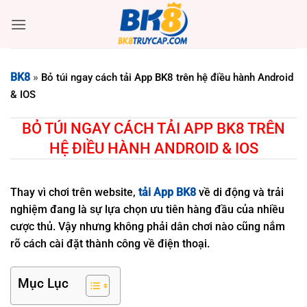
Bỏ
qua
nội
dung
BK8
»
Bỏ túi ngay cách tải App BK8 trên hệ điều hành Android
& IOS
BỎ TÚI NGAY CÁCH TẢI APP BK8 TRÊN
HỆ ĐIỀU HÀNH ANDROID & IOS
Thay vì chơi trên website,
tải App BK8
về di động và trải
nghiệm đang là sự lựa chọn ưu tiên hàng đầu của nhiều
cược thủ. Vậy nhưng không phải dân chơi nào cũng nắm
rõ cách cài đặt thành công về điện thoại.
Mục Lục