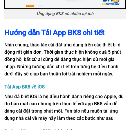
Ứng dụng BK8 có nhiều lợi ích
Hướng dẫn Tải App BK8 chi tiết
Nhìn chung, thao tác cài đặt ứng dụng trên các thiết bị di
động rất giản đơn. Thời gian thực hiện không quá 5 phút
đồng hồ, bất cứ ai cũng dễ dàng thực hiện dù mới gia
nhập. Những hướng dẫn chi tiết trên từng hệ điều hành
dưới đây sẽ giúp bạn thuận lợi trải nghiệm mỗi ngày.
Tải App BK8 về iOS
Như đã biết iOS là hệ điều hành dành riêng cho Apple, dù
độ bảo mật cao nhưng trên thực tế với app BK8 vẫn dễ
dàng cài đặt trong phút mốt. Fan táo nếu muốn tải ứng
dụng nhà cái về máy hãy làm theo các bước như sau: