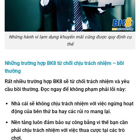
Những hành vi lạm dụng khuyến mãi cũng được quy định cụ
thể
Những trường hợp BK8 từ chối chịu trách nhiệm – bồi
thường
Rất nhiều trường hợp BK8 sẽ từ chối trách nhiệm và yêu
cầu bồi thường. Đọc ngay để không phạm phải lỗi này:
Nhà cái sẽ không chịu trách nhiệm với việc ngừng hoạt
động của bên thứ ba hay các rủi ro mang lại.
Nền tảng luôn đảm bảo sự công bằng vì thế bạn cần
phải chịu trách nhiệm với việc thua cược tại các trò
chơi.