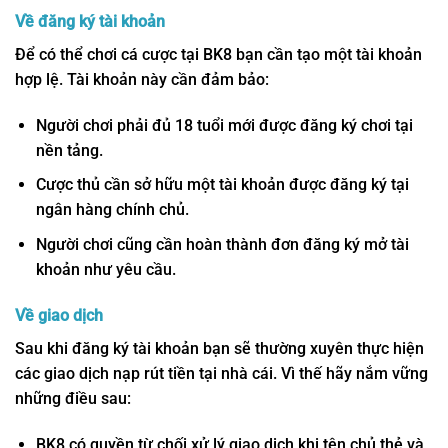
Về đăng ký tài khoản
Để có thể chơi cá cược tại BK8 bạn cần tạo một tài khoản
hợp lệ. Tài khoản này cần đảm bảo:
Người chơi phải đủ 18 tuổi mới được đăng ký chơi tại
nền tảng.
Cược thủ cần sở hữu một tài khoản được đăng ký tại
ngân hàng chính chủ.
Người chơi cũng cần hoàn thành đơn đăng ký mở tài
khoản như yêu cầu.
Về giao dịch
Sau khi đăng ký tài khoản bạn sẽ thường xuyên thực hiện
các giao dịch nạp rút tiền tại nhà cái. Vì thế hãy nắm vững
những điều sau:
BK8 có quyền từ chối xử lý giao dịch khi tên chủ thẻ và