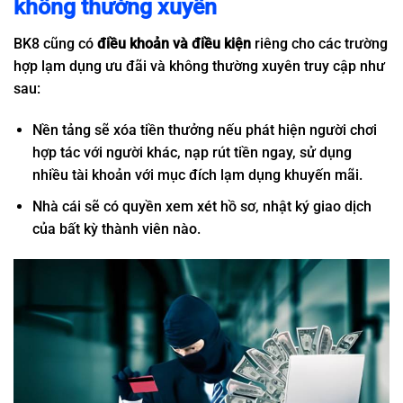
không thường xuyên
BK8 cũng có
điều khoản và điều kiện
riêng cho các trường
hợp lạm dụng ưu đãi và không thường xuyên truy cập như
sau:
Nền tảng sẽ xóa tiền thưởng nếu phát hiện người chơi
hợp tác với người khác, nạp rút tiền ngay, sử dụng
nhiều tài khoản với mục đích lạm dụng khuyến mãi.
Nhà cái sẽ có quyền xem xét hồ sơ, nhật ký giao dịch
của bất kỳ thành viên nào.