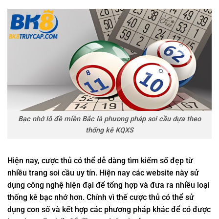
Bạc nhớ lô đề miền Bắc là phương pháp soi cầu dựa theo
thống kê KQXS
Hiện nay, cược thủ có thể dễ dàng tìm kiếm số đẹp từ
nhiều trang soi cầu uy tín. Hiện nay các website này sử
dụng công nghệ hiện đại để tổng hợp và đưa ra nhiều loại
thống kê bạc nhớ hơn. Chính vì thế cược thủ có thể sử
dụng con số và kết hợp các phương pháp khác để có được