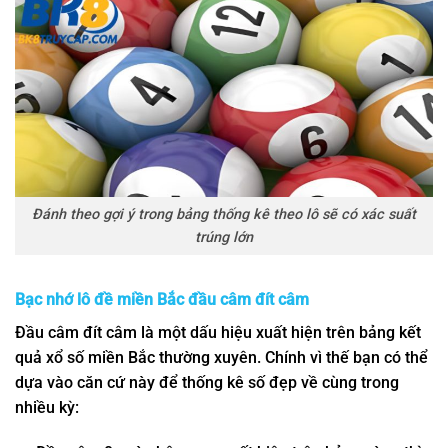
Đánh theo gợi ý trong bảng thống kê theo lô sẽ có xác suất
trúng lớn
Bạc nhớ lô đề miền Bắc đầu câm đít câm
Đầu câm đít câm là một dấu hiệu xuất hiện trên bảng kết
quả xổ số miền Bắc thường xuyên. Chính vì thế bạn có thể
dựa vào căn cứ này để thống kê số đẹp về cùng trong
nhiều kỳ: