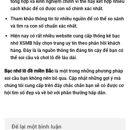
tổng hợp và kinh nghiệm chính vì thế hãy kết hợp nhiều
cách khác để có được con số chính xác nhất.
Tham khảo thông tin từ nhiều nguồn để có thể so sánh
và tìm ra con số chuẩn xác nhất.
Hiện nay có rất nhiều website cung cấp thống kê bạc
nhớ XSMB hãy chọn trang uy tín theo phản hồi khách
hàng. Đây là là nguồn thông tin đáng tin cậy để bạn có
thể soi cầu và chơi lô đề lâu dài.
Bạc nhớ lô đề miền Bắc
là một trong những phương pháp
soi cầu bạn không nên bỏ qua. Cập nhật những gợi ý mà
chúng tôi cung cấp trên đây chắc chắn bạn sẽ có được cơ
hội tìm số đẹp và về bờ với phần thưởng hấp dẫn.
Để lại một bình luận