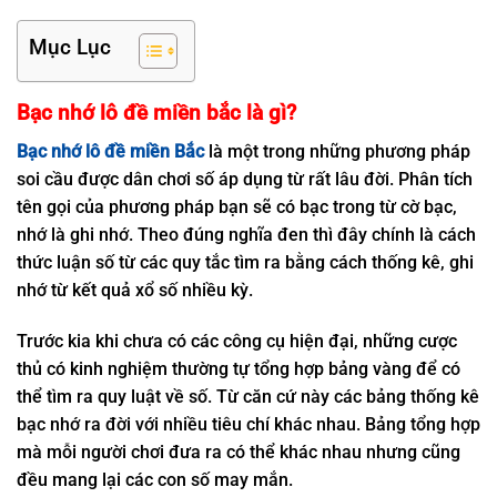
Mục Lục
Bạc nhớ lô đề miền bắc là gì?
Bạc nhớ lô đề miền Bắc
là một trong những phương pháp
soi cầu được dân chơi số áp dụng từ rất lâu đời. Phân tích
tên gọi của phương pháp bạn sẽ có bạc trong từ cờ bạc,
nhớ là ghi nhớ. Theo đúng nghĩa đen thì đây chính là cách
thức luận số từ các quy tắc tìm ra bằng cách thống kê, ghi
nhớ từ kết quả xổ số nhiều kỳ.
Trước kia khi chưa có các công cụ hiện đại, những cược
thủ có kinh nghiệm thường tự tổng hợp bảng vàng để có
thể tìm ra quy luật về số. Từ căn cứ này các bảng thống kê
bạc nhớ ra đời với nhiều tiêu chí khác nhau. Bảng tổng hợp
mà mỗi người chơi đưa ra có thể khác nhau nhưng cũng
đều mang lại các con số may mắn.