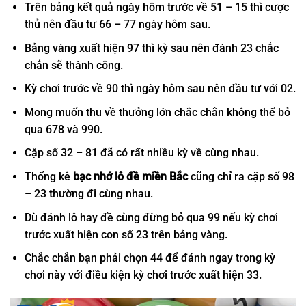
Trên bảng kết quả ngày hôm trước về 51 – 15 thì cược
thủ nên đầu tư 66 – 77 ngày hôm sau.
Bảng vàng xuất hiện 97 thì kỳ sau nên đánh 23 chắc
chắn sẽ thành công.
Kỳ chơi trước về 90 thì ngày hôm sau nên đầu tư với 02.
Mong muốn thu về thưởng lớn chắc chắn không thể bỏ
qua 678 và 990.
Cặp số 32 – 81 đã có rất nhiều kỳ về cùng nhau.
Thống kê
bạc nhớ lô đề miền Bắc
cũng chỉ ra cặp số 98
– 23 thường đi cùng nhau.
Dù đánh lô hay đề cùng đừng bỏ qua 99 nếu kỳ chơi
trước xuất hiện con số 23 trên bảng vàng.
Chắc chắn bạn phải chọn 44 để đánh ngay trong kỳ
chơi này với điều kiện kỳ chơi trước xuất hiện 33.