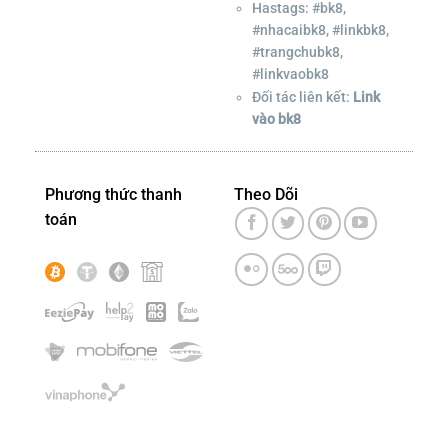
Hastags: #bk8,
#nhacaibk8, #linkbk8,
#trangchubk8,
#linkvaobk8
Đối tác liên kết:
Link
vào bk8
Phương thức thanh
Theo Dõi
toán