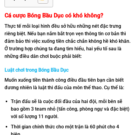
Cá cược Bóng Bầu Dục có khó không?
Thực tế mỗi loại hình đều sở hữu những nét đặc trưng
riêng biệt. Nếu bạn nắm bắt trọn vẹn thông tin cơ bản thì
đảm bảo thì việc xuống tiền chắc chắn không hề khó khăn.
Ở trường hợp chúng ta đang tìm hiểu, hai yếu tố sau là
những điều dân chơi buộc phải biết:
Luật chơi trong Bóng Bầu Dục
Muốn xuống tiền thành công điều đầu tiên bạn cần biết
đương nhiên là luật thi đấu của môn thể thao. Cụ thể là:
Trận đấu sẽ là cuộc đối đầu của hai đội, mỗi bên sẽ
bao gồm 3 team nhỏ (tấn công, phòng ngự và đặc biệt)
với số lượng 11 người.
Thời gian chính thức cho một trận là 60 phút cho 4
hiệp.