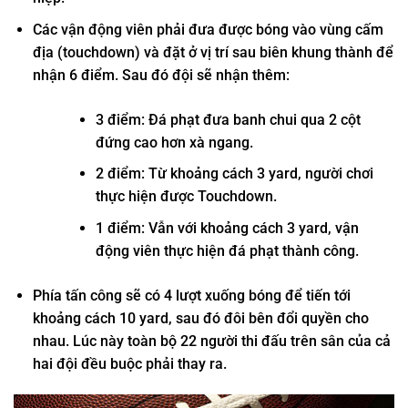
Các vận động viên phải đưa được bóng vào vùng cấm
địa (touchdown) và đặt ở vị trí sau biên khung thành để
nhận 6 điểm. Sau đó đội sẽ nhận thêm:
3 điểm: Đá phạt đưa banh chui qua 2 cột
đứng cao hơn xà ngang.
2 điểm: Từ khoảng cách 3 yard, người chơi
thực hiện được Touchdown.
1 điểm: Vẫn với khoảng cách 3 yard, vận
động viên thực hiện đá phạt thành công.
Phía tấn công sẽ có 4 lượt xuống bóng để tiến tới
khoảng cách 10 yard, sau đó đôi bên đổi quyền cho
nhau. Lúc này toàn bộ 22 người thi đấu trên sân của cả
hai đội đều buộc phải thay ra.