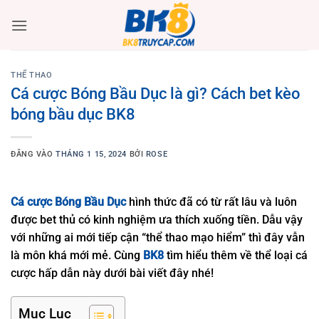
Bỏ
qua
nội
dung
THỂ THAO
Cá cược Bóng Bầu Dục là gì? Cách bet kèo
bóng bầu dục BK8
ĐĂNG VÀO
THÁNG 1 15, 2024
BỞI
ROSE
Cá cược Bóng Bầu Dục
hình thức đã có từ rất lâu và luôn
được bet thủ có kinh nghiệm ưa thích xuống tiền. Dẫu vậy
với những ai mới tiếp cận “thể thao mạo hiểm” thì đây vẫn
là môn khá mới mẻ. Cùng
BK8
tìm hiểu thêm về thể loại cá
cược hấp dẫn này dưới bài viết đây nhé!
Mục Lục