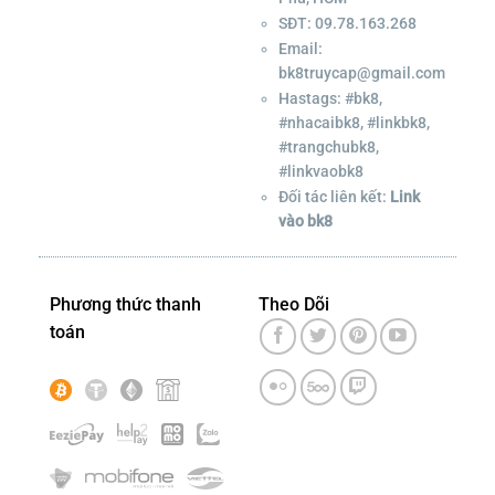
SĐT:
09.78.163.268
Email:
bk8truycap@gmail.com
Hastags: #bk8,
#nhacaibk8, #linkbk8,
#trangchubk8,
#linkvaobk8
Đối tác liên kết:
Link
vào bk8
Phương thức thanh
Theo Dõi
toán