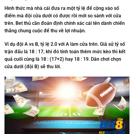
Hình thức mà nhà cái đưa ra một tỷ lệ để cộng vào số
điểm mà đội cửa dưới có được rồi mới so sánh với cửa
trên. Bet thủ cần đoán định chính xác cái tên dành chiến
thắng chung cuộc để thu về lợi nhuận.
Ví dụ đội A vs B, tỷ lệ 2.0 với A làm cửa trên. Giả sử tỷ số
trận đấu là 18 : 17, khi đó tính toán thêm mức kèo thì kết
quả cuối cùng là 18 : (17+2) hay 18 : 19. Dân chơi chọn
cửa dưới (đội B) sẽ thu lời.