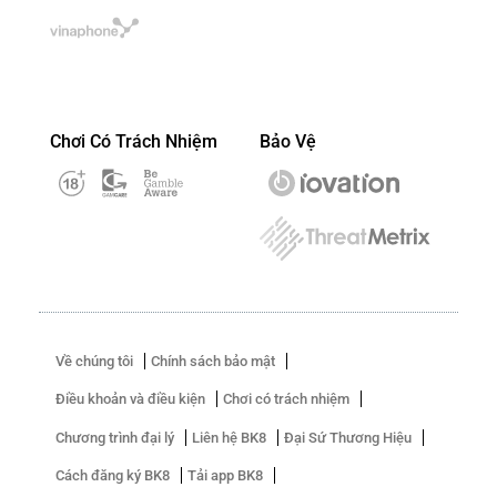
Chơi Có Trách Nhiệm
Bảo Vệ
Về chúng tôi
Chính sách bảo mật
Điều khoản và điều kiện
Chơi có trách nhiệm
Chương trình đại lý
Liên hệ BK8
Đại Sứ Thương Hiệu
Cách đăng ký BK8
Tải app BK8