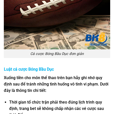
Cá cược Bóng Bầu Dục đơn giản
Luật cá cược Bóng Bầu Dục
Xuống tiền cho môn thể thao trên bạn hãy ghi nhớ quy
định sau để tránh những tình huống vô tình vi phạm. Dưới
đây là thông tin chi tiết:
Thời gian tổ chức trận phải theo đúng lịch trình quy
định, trang bet sẽ không chấp nhận các vé cược sau