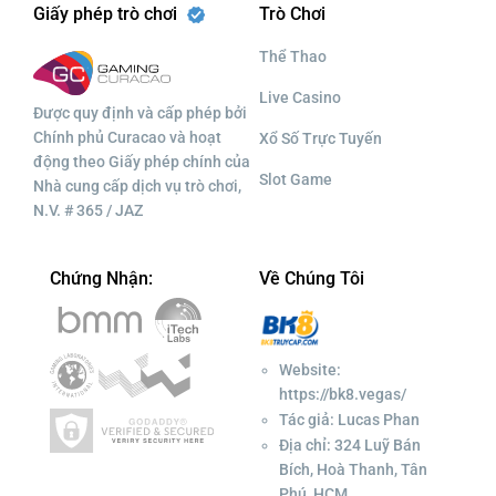
Giấy phép trò chơi
Trò Chơi
Thể Thao
Live Casino
Được quy định và cấp phép bởi
Chính phủ Curacao và hoạt
Xổ Số Trực Tuyến
động theo Giấy phép chính của
Slot Game
Nhà cung cấp dịch vụ trò chơi,
N.V. # 365 / JAZ
Chứng Nhận:
Về Chúng Tôi
Website:
https://bk8.vegas/
Tác giả:
Lucas Phan
Địa chỉ: 324 Luỹ Bán
Bích, Hoà Thanh, Tân
Phú, HCM