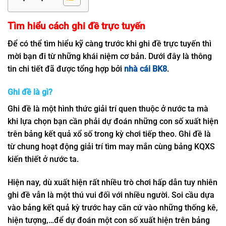
Tìm hiểu cách ghi đề trực tuyến
Để có thể tìm hiểu kỹ càng trước khi ghi đề trực tuyến thì
mời bạn đi từ những khái niệm cơ bản. Dưới đây là thông
tin chi tiết đã được tổng hợp bởi
nhà cái BK8
.
Ghi đề là gì?
Ghi đề là một hình thức giải trí quen thuộc ở nước ta mà
khi lựa chọn bạn cần phải dự đoán những con số xuất hiện
trên bảng kết quả xổ số trong kỳ chơi tiếp theo. Ghi đề là
từ chung hoạt động giải trí tìm may mắn cùng bảng KQXS
kiến thiết ở nước ta.
Hiện nay, dù xuất hiện rất nhiều trò chơi hấp dẫn tuy nhiên
ghi đề vẫn là một thú vui đối với nhiều người. Soi cầu dựa
vào bảng kết quả kỳ trước hay căn cứ vào những thống kê,
hiện tượng,…để dự đoán một con số xuất hiện trên bảng