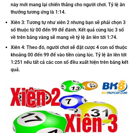
này mới mang lại chiến thắng cho người chơi. Tỷ lệ ăn
thưởng tương ứng là 1:14.
Xiên 3: Tương tự như xiên 2 nhưng bạn sẽ phải chọn 3
số thuộc từ 00 đến 99 để đánh. Kết quả cùng lúc 3 số
về trên bảng vàng sẽ mang về tỷ lệ ăn lên tới 1:74.
Xiên 4: Theo đó, người chơi sẽ đặt cược 4 con số thuộc
khoảng 00 đến 99 để vào tiền cùng lúc. Tỷ lệ ăn lên tới
1:251 nếu tất cả các con số đều xuất hiện trên bảng kết
quả.