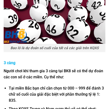
Bao lô là dự đoán số cuối của tất cả các giải trên KQXS
3 càng
Người chơi khi tham gia 3 càng tại BK8 sẽ có thể dự đoán
các con số ở các miền. Cụ thể như:
Tại miền Bắc bạn chỉ cần chọn từ 000 – 999 để đánh 3
chữ số cuối của giải đặc biệt với phần thưởng tỷ lệ 1:
835.
Theo KQXS Trung và Nam cược thủ sẽ có thể chơi: