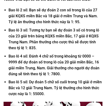
Bao lô 2 số: Bạn sẽ dự đoán 2 con số trong lô của 27
giải KQXS miền Bắc và 18 giải ở miền Trung và Nam.
Tỷ lệ ăn thưởng cho hình thức này là 1: 95.
Bao lô 3 số: Tương tự bạn sẽ dự đoán 3 số có trong lô
của 23 giải trên bảng KQXS miền Bắc, 17 giải ở KQXS
Trung Nam. Phần thưởng cho cược thủ sẽ được tính
theo tỷ lệ 1: 835.
Bao lô 4 số: Đánh 4 chữ số trong khoảng từ 0000 –
9999 để dự đoán số trong lô của 20 giải miền Bắc, 16
giải miền Trung, Nam. Giải thưởng cho người dự đoán
đúng sẽ tính theo tỷ lệ 1: 7800.
Bao lô 5 số: Dự đoán 5 chữ số cuối trong 10 giải ở miền
Bắc và 12 giải Trung Nam. Tỷ lệ thưởng cho hình thức
cược này là 1: 55000.