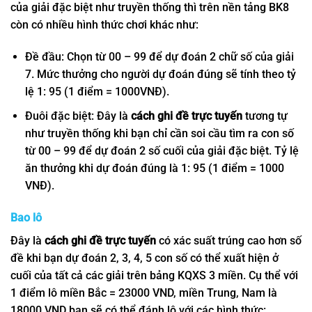
của giải đặc biệt như truyền thống thì trên nền tảng BK8
còn có nhiều hình thức chơi khác như:
Đề đầu: Chọn từ 00 – 99 để dự đoán 2 chữ số của giải
7. Mức thưởng cho người dự đoán đúng sẽ tính theo tỷ
lệ 1: 95 (1 điểm = 1000VNĐ).
Đuôi đặc biệt: Đây là
cách ghi đề trực tuyến
tương tự
như truyền thống khi bạn chỉ cần soi cầu tìm ra con số
từ 00 – 99 để dự đoán 2 số cuối của giải đặc biệt. Tỷ lệ
ăn thưởng khi dự đoán đúng là 1: 95 (1 điểm = 1000
VNĐ).
Bao lô
Đây là
cách ghi đề trực tuyến
có xác suất trúng cao hơn số
đề khi bạn dự đoán 2, 3, 4, 5 con số có thể xuất hiện ở
cuối của tất cả các giải trên bảng KQXS 3 miền. Cụ thể với
1 điểm lô miền Bắc = 23000 VND, miền Trung, Nam là
18000 VND bạn sẽ có thể đánh lô với các hình thức: