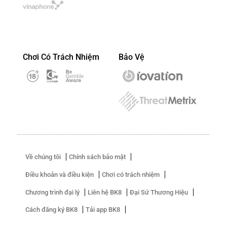
Chơi Có Trách Nhiệm
Bảo Vệ
Về chúng tôi
Chính sách bảo mật
Điều khoản và điều kiện
Chơi có trách nhiệm
Chương trình đại lý
Liên hệ BK8
Đại Sứ Thương Hiệu
Cách đăng ký BK8
Tải app BK8