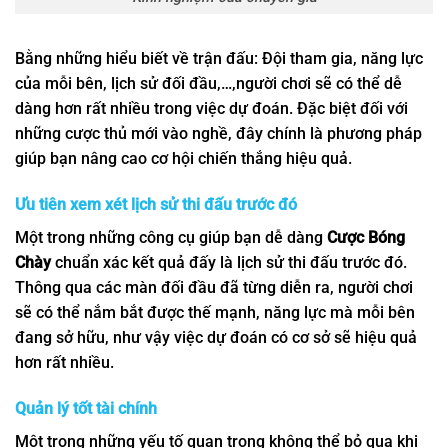
Bằng những hiểu biết về trận đấu: Đội tham gia, năng lực
của mỗi bên, lịch sử đối đầu,…,người chơi sẽ có thể dễ
dàng hơn rất nhiều trong việc dự đoán. Đặc biệt đối với
những cược thủ mới vào nghề, đây chính là phương pháp
giúp bạn nâng cao cơ hội chiến thắng hiệu quả.
Ưu tiên xem xét lịch sử thi đấu trước đó
Một trong những công cụ giúp bạn dễ dàng
Cược Bóng
Chày
chuẩn xác kết quả đấy là lịch sử thi đấu trước đó.
Thông qua các màn đối đầu đã từng diễn ra, người chơi
sẽ có thể nắm bắt được thế mạnh, năng lực mà mỗi bên
đang sở hữu, như vậy việc dự đoán có cơ sở sẽ hiệu quả
hơn rất nhiều.
Quản lý tốt tài chính
Một trong những yếu tố quan trọng không thể bỏ qua khi