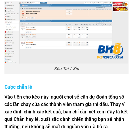
Kèo Tài / Xỉu
Cược chẵn lẻ
Vào tiền cho kèo này, người chơi sẽ cần dự đoán tổng số
các lần chạy của các thành viên tham gia thi đấu. Thay vì
xác định chính xác kết quả, bạn chỉ cần xét xem đây là kết
quả Chẵn hay lẻ, xuất sắc dành chiến thắng bạn sẽ nhận
thưởng, nếu không sẽ mất đi nguồn vốn đã bỏ ra.