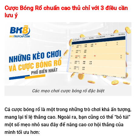
Cược Bóng Rổ chuẩn cao thủ chỉ với 3 điều cần
lưu ý
Các mẹo chơi cược bóng rổ đặc biệt
Cá cược bóng rổ là một trong những trò chơi khá ấn tượng,
mang lại tỉ lệ thắng cao. Ngoài ra, bạn cũng có thể “bỏ túi”
một số mẹo nhỏ sau đây để nâng cao cơ hội thắng của
mình tối ưu hơn: