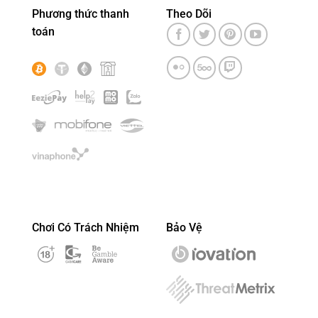
Phương thức thanh
Theo Dõi
toán
Chơi Có Trách Nhiệm
Bảo Vệ