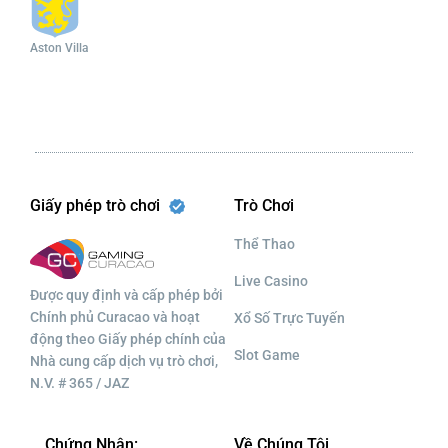
Aston Villa
Giấy phép trò chơi
Trò Chơi
Thể Thao
Live Casino
Được quy định và cấp phép bởi
Chính phủ Curacao và hoạt
Xổ Số Trực Tuyến
động theo Giấy phép chính của
Slot Game
Nhà cung cấp dịch vụ trò chơi,
N.V. # 365 / JAZ
Chứng Nhận:
Về Chúng Tôi