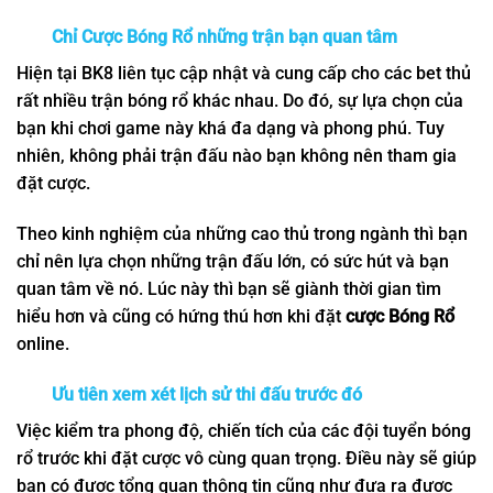
Chỉ Cược Bóng Rổ những trận bạn quan tâm
Hiện tại BK8 liên tục cập nhật và cung cấp cho các bet thủ
rất nhiều trận bóng rổ khác nhau. Do đó, sự lựa chọn của
bạn khi chơi game này khá đa dạng và phong phú. Tuy
nhiên, không phải trận đấu nào bạn không nên tham gia
đặt cược.
Theo kinh nghiệm của những cao thủ trong ngành thì bạn
chỉ nên lựa chọn những trận đấu lớn, có sức hút và bạn
quan tâm về nó. Lúc này thì bạn sẽ giành thời gian tìm
hiểu hơn và cũng có hứng thú hơn khi đặt
cược Bóng Rổ
online.
Ưu tiên xem xét lịch sử thi đấu trước đó
Việc kiểm tra phong độ, chiến tích của các đội tuyển bóng
rổ trước khi đặt cược vô cùng quan trọng. Điều này sẽ giúp
bạn có được tổng quan thông tin cũng như đưa ra được