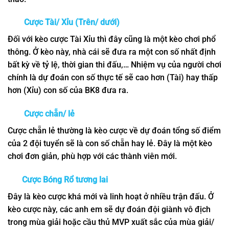
Cược Tài/ Xỉu (Trên/ dưới)
Đối với kèo cược Tài Xỉu thì đây cũng là một kèo chơi phổ
thông. Ở kèo này, nhà cái sẽ đưa ra một con số nhất định
bất kỳ về tỷ lệ, thời gian thi đấu,… Nhiệm vụ của người chơi
chính là dự đoán con số thực tế sẽ cao hơn (Tài) hay thấp
hơn (Xỉu) con số của BK8 đưa ra.
Cược chẵn/ lẻ
Cược chẵn lẻ thường là kèo cược về dự đoán tổng số điểm
của 2 đội tuyển sẽ là con số chẵn hay lẻ. Đây là một kèo
chơi đơn giản, phù hợp với các thành viên mới.
Cược Bóng Rổ tương lai
Đây là kèo cược khá mới và linh hoạt ở nhiều trận đấu. Ở
kèo cược này, các anh em sẽ dự đoán đội giành vô địch
trong mùa giải hoặc cầu thủ MVP xuất sắc của mùa giải/