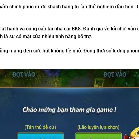
hẩm chinh phục được khách hàng từ lần thử nghiệm đầu tiên. 
phát hành và cung cấp tại nhà cái BK8. Đánh giá về lối chơi vẫn
 là sự có mặt của nhiều tính năng bổ trợ.
 cũng mang đến sức hút không hề nhỏ. Đồng thời số lượng phòn