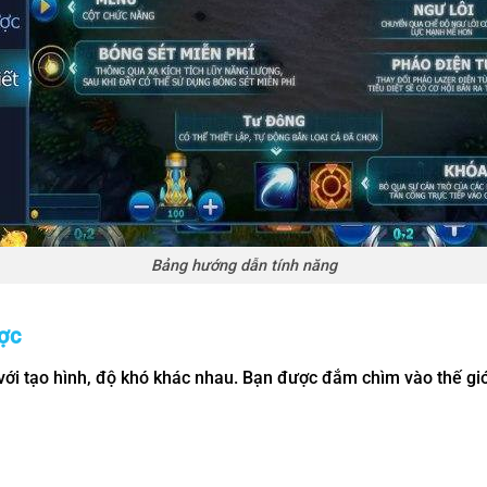
Bảng hướng dẫn tính năng
ược
ới tạo hình, độ khó khác nhau. Bạn được đắm chìm vào thế giới