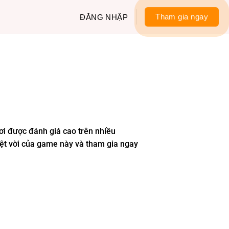
Tham gia ngay
ĐĂNG NHẬP
hơi được đánh giá cao trên nhiều
yệt vời của game này và tham gia ngay