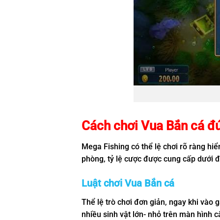
Cách chơi Vua Bắn cá đú
Mega Fishing có thể lệ chơi rõ ràng hiể
phòng, tỷ lệ cược được cung cấp dưới 
Luật chơi Vua Bắn cá
Thể lệ trò chơi đơn giản, ngay khi vào 
nhiều sinh vật lớn- nhỏ trên màn hình c