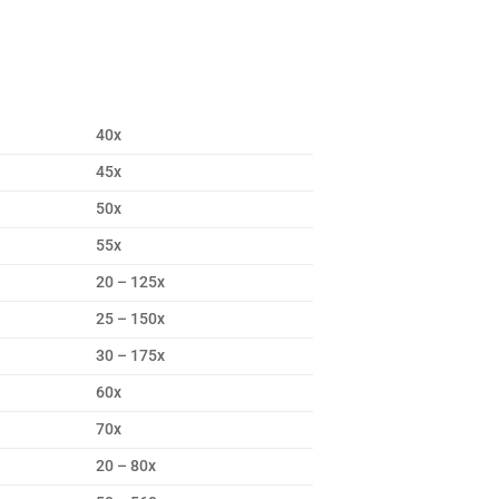
40x
45x
50x
55x
20 – 125x
25 – 150x
30 – 175x
60x
70x
20 – 80x