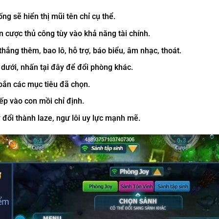
ống sẽ hiển thị mũi tên chỉ cụ thể.
ền cược thủ công tùy vào khả năng tài chính.
hắng thêm, bao lô, hỗ trợ, báo biểu, âm nhạc, thoát.
dưới, nhấn tại đây để đổi phòng khác.
 bắn các mục tiêu đã chọn.
ếp vào con mồi chỉ định.
 đổi thành laze, ngư lôi uy lực mạnh mẽ.