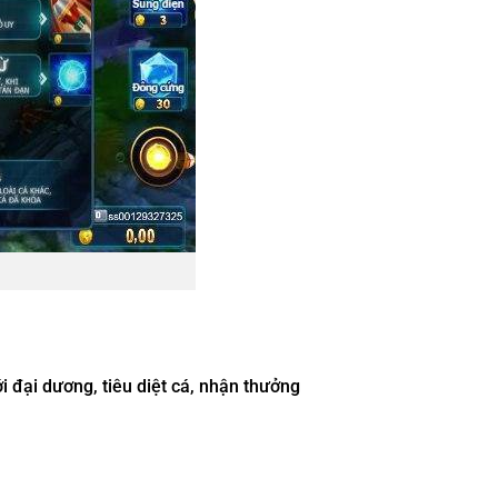
 đại dương, tiêu diệt cá, nhận thưởng