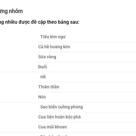
từng nhóm
ởng nhiều được đề cập theo bảng sau:
Tiểu kim ngư
Cá hề hoàng kim
Sứa vàng
Đuối
Hề
Thiên thần
Nóc
Sao biển cuồng phong
Cua liên hoàn bộc phá
Cua mũi khoan